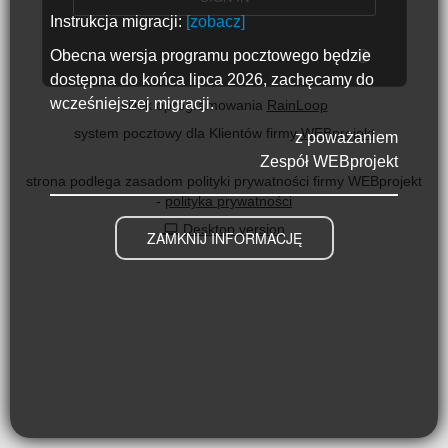
Instrukcja migracji:
[zobacz]
Obecna wersja programu pocztowego będzie
dostępna do końca lipca 2026, zachęcamy do
wcześniejszej migracji.
silnik oprogramowania
RainLoop
system pocztowy dla Klientów firmy
WEBprojekt
z poważaniem
Zespół WEBprojekt
strona podlega zasadom polityki prywatności firmy WEBprojekt
-
polityka prywatności
Desktop version
ZAMKNIJ INFORMACJĘ